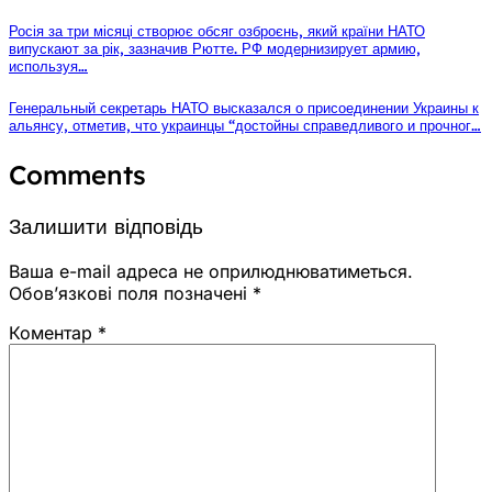
Росія за три місяці створює обсяг озброєнь, який країни НАТО
випускают за рік, зазначив Рютте. РФ модернизирует армию,
используя…
Генеральный секретарь НАТО высказался о присоединении Украины к
альянсу, отметив, что украинцы “достойны справедливого и прочног…
Comments
Залишити відповідь
Ваша e-mail адреса не оприлюднюватиметься.
Обов’язкові поля позначені
*
Коментар
*