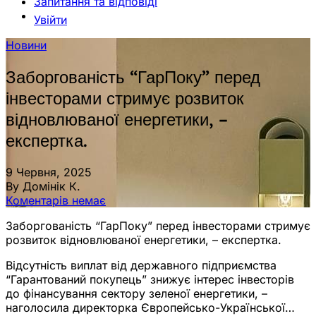
Запитання та відповіді
Увійти
Новини
Заборгованість “ГарПоку” перед
інвесторами стримує розвиток
відновлюваної енергетики, –
експертка.
9 Червня, 2025
By Домінік К.
Коментарів немає
Заборгованість “ГарПоку” перед інвесторами стримує
розвиток відновлюваної енергетики, – експертка.
Відсутність виплат від державного підприємства
“Гарантований покупець” знижує інтерес інвесторів
до фінансування сектору зеленої енергетики, –
наголосила директорка Європейсько-Української…