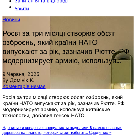
Запитання та відповіді
Увійти
Новини
Росія за три місяці створює обсяг
озброєнь, який країни НАТО
випускают за рік, зазначив Рютте. РФ
модернизирует армию, используя…
9 Червня, 2025
By Домінік К.
Коментарів немає
Росія за три місяці створює обсяг озброєнь, який
країни НАТО випускают за рік, зазначив Рютте. РФ
модернизирует армию, используя китайские
технологии, добавил генсек НАТО.
Ядовитые и коварные: специалисты выделили 8 самых опасных
деревьев на планете, которых стоит избегать. Среди них –