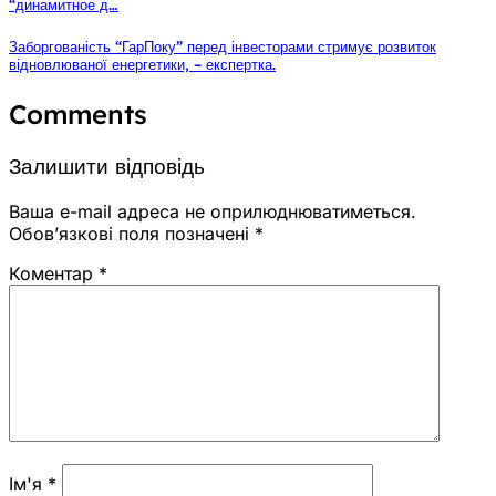
“динамитное д…
Заборгованість “ГарПоку” перед інвесторами стримує розвиток
відновлюваної енергетики, – експертка.
Comments
Залишити відповідь
Ваша e-mail адреса не оприлюднюватиметься.
Обов’язкові поля позначені
*
Коментар
*
Ім'я
*