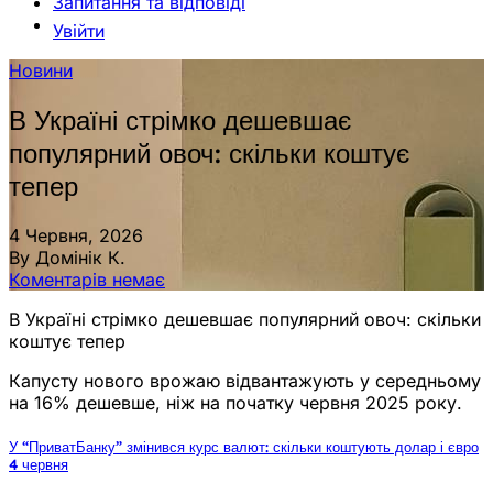
Запитання та відповіді
Увійти
Новини
В Україні стрімко дешевшає
популярний овоч: скільки коштує
тепер
4 Червня, 2026
By Домінік К.
Коментарів немає
В Україні стрімко дешевшає популярний овоч: скільки
коштує тепер
Капусту нового врожаю відвантажують у середньому
на 16% дешевше, ніж на початку червня 2025 року.
У “ПриватБанку” змінився курс валют: скільки коштують долар і євро
4 червня