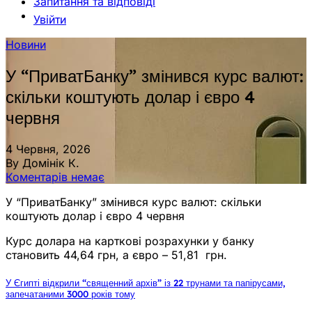
Запитання та відповіді
Увійти
Новини
У “ПриватБанку” змінився курс валют:
скільки коштують долар і євро 4
червня
4 Червня, 2026
By Домінік К.
Коментарів немає
У “ПриватБанку” змінився курс валют: скільки
коштують долар і євро 4 червня
Курс долара на карткові розрахунки у банку
становить 44,64 грн, а євро – 51,81 грн.
У Єгипті відкрили “священний архів” із 22 трунами та папірусами,
запечатаними 3000 років тому