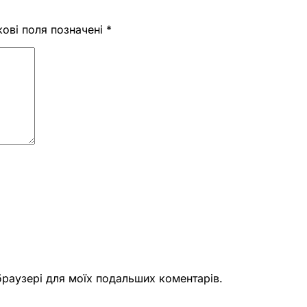
кові поля позначені
*
 браузері для моїх подальших коментарів.