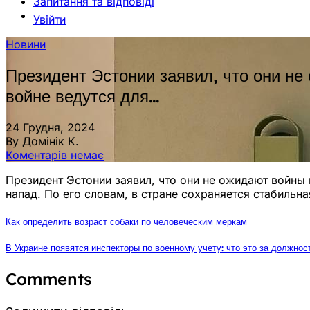
Запитання та відповіді
Увійти
Новини
Президент Эстонии заявил, что они не
войне ведутся для…
24 Грудня, 2024
By Домінік К.
Коментарів немає
Президент Эстонии заявил, что они не ожидают войны 
напад. По его словам, в стране сохраняется стабильн
Как определить возраст собаки по человеческим меркам
В Украине появятся инспекторы по военному учету: что это за должнос
Comments