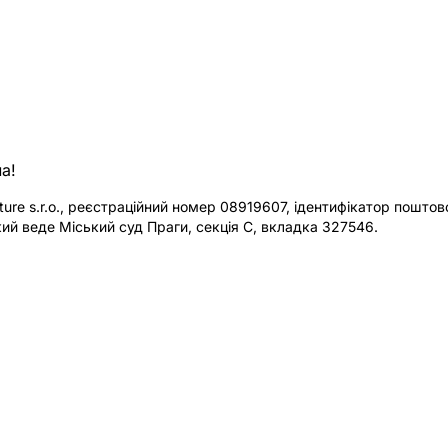
а!
re s.r.o., реєстраційний номер 08919607, ідентифікатор поштової
ий веде Міський суд Праги, секція C, вкладка 327546.