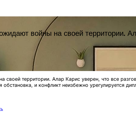
 ожидают войны на своей территории. Ал
на своей территории. Алар Карис уверен, что все разго
ая обстановка, и конфликт неизбежно урегулируется ди
ть