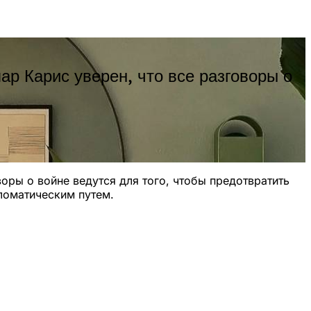
ар Карис уверен, что все разговоры о
воры о войне ведутся для того, чтобы предотвратить
пломатическим путем.