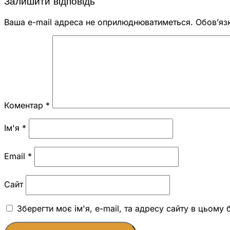
Залишити відповідь
Ваша e-mail адреса не оприлюднюватиметься.
Обов’яз
Коментар
*
Ім'я
*
Email
*
Сайт
Зберегти моє ім'я, e-mail, та адресу сайту в цьому