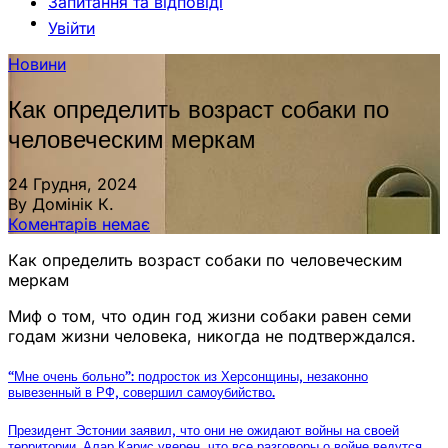
Запитання та відповіді
Увійти
Новини
Как определить возраст собаки по
человеческим меркам
24 Грудня, 2024
By Домінік К.
Коментарів немає
Как определить возраст собаки по человеческим
меркам
Миф о том, что один год жизни собаки равен семи
годам жизни человека, никогда не подтверждался.
“Мне очень больно”: подросток из Херсонщины, незаконно
вывезенный в РФ, совершил самоубийство.
Президент Эстонии заявил, что они не ожидают войны на своей
территории. Алар Карис уверен, что все разговоры о войне ведутся