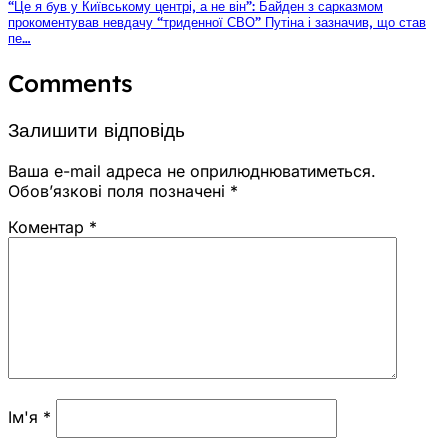
“Це я був у Київському центрі, а не він”: Байден з сарказмом
прокоментував невдачу “триденної СВО” Путіна і зазначив, що став
пе…
Comments
Залишити відповідь
Ваша e-mail адреса не оприлюднюватиметься.
Обов’язкові поля позначені
*
Коментар
*
Ім'я
*