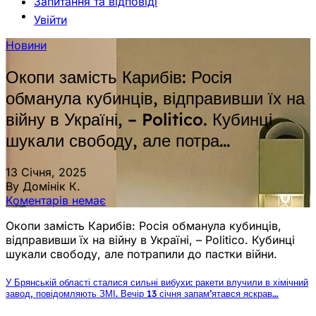
Запитання та відповіді
Увійти
Новини
Окопи замість Карибів: Росія
обманула кубинців, відправивши їх на
війну в Україні, – Politico. Кубинці
шукали свободу, але потра…
13 Січня, 2025
By Домінік К.
Коментарів немає
Окопи замість Карибів: Росія обманула кубинців,
відправивши їх на війну в Україні, – Politico. Кубинці
шукали свободу, але потрапили до пастки війни.
У Брянській області сталися сильні вибухи: ракети влучили в хімічний
завод, повідомляють ЗМІ. Вечір 13 січня запам’ятався яскрав…