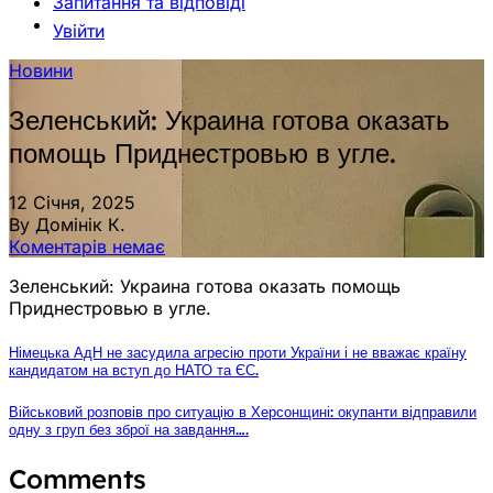
Запитання та відповіді
Увійти
Новини
Зеленський: Украина готова оказать
помощь Приднестровью в угле.
12 Січня, 2025
By Домінік К.
Коментарів немає
Зеленський: Украина готова оказать помощь
Приднестровью в угле.
Німецька АдН не засудила агресію проти України і не вважає країну
кандидатом на вступ до НАТО та ЄС.
Військовий розповів про ситуацію в Херсонщині: окупанти відправили
одну з груп без зброї на завдання….
Comments