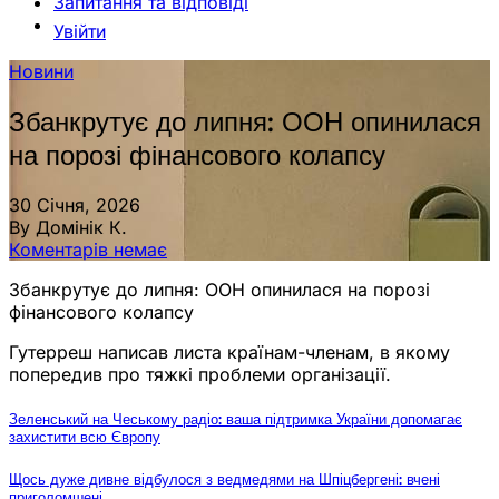
Запитання та відповіді
Увійти
Новини
Збанкрутує до липня: ООН опинилася
на порозі фінансового колапсу
30 Січня, 2026
By Домінік К.
Коментарів немає
Збанкрутує до липня: ООН опинилася на порозі
фінансового колапсу
Гутерреш написав листа країнам-членам, в якому
попередив про тяжкі проблеми організації.
Зеленський на Чеському радіо: ваша підтримка України допомагає
захистити всю Європу
Щось дуже дивне відбулося з ведмедями на Шпіцбергені: вчені
приголомшені