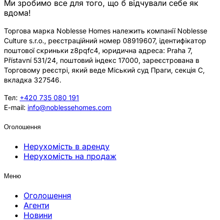
Ми зробимо все для того, що б відчували себе як
вдома!
Торгова марка Noblesse Homes належить компанії Noblesse
Culture s.r.o., реєстраційний номер 08919607, ідентифікатор
поштової скриньки z8pqfc4, юридична адреса: Praha 7,
Přístavní 531/24, поштовий індекс 17000, зареєстрована в
Торговому реєстрі, який веде Міський суд Праги, секція C,
вкладка 327546.
Тел:
+420 735 080 191
E-mail:
info@noblessehomes.com
Оголошення
Нерухомість в аренду
Нерухомість на продаж
Меню
Оголошення
Агенти
Новини