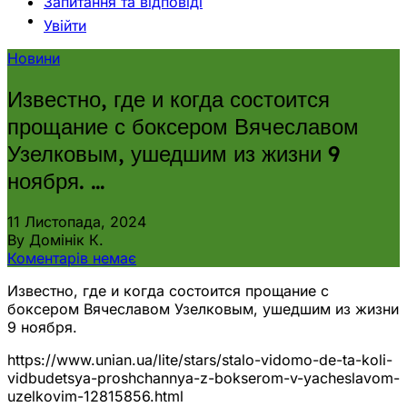
Запитання та відповіді
Увійти
Новини
Известно, где и когда состоится
прощание с боксером Вячеславом
Узелковым, ушедшим из жизни 9
ноября. …
11 Листопада, 2024
By Домінік К.
Коментарів немає
Известно, где и когда состоится прощание с
боксером Вячеславом Узелковым, ушедшим из жизни
9 ноября.
https://www.unian.ua/lite/stars/stalo-vidomo-de-ta-koli-
vidbudetsya-proshchannya-z-bokserom-v-yacheslavom-
uzelkovim-12815856.html