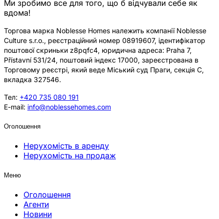
Ми зробимо все для того, що б відчували себе як
вдома!
Торгова марка Noblesse Homes належить компанії Noblesse
Culture s.r.o., реєстраційний номер 08919607, ідентифікатор
поштової скриньки z8pqfc4, юридична адреса: Praha 7,
Přístavní 531/24, поштовий індекс 17000, зареєстрована в
Торговому реєстрі, який веде Міський суд Праги, секція C,
вкладка 327546.
Тел:
+420 735 080 191
E-mail:
info@noblessehomes.com
Оголошення
Нерухомість в аренду
Нерухомість на продаж
Меню
Оголошення
Агенти
Новини