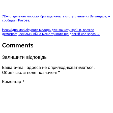
72-я отдельная морская бригада начала отступление из Вугледара, –
сообщает Forbes.
Необхідно мобілізувати молодь для захисту країни, вважає
демограф, оскільки війна може тривати ще довгий час зараз. …
Comments
Залишити відповідь
Ваша e-mail адреса не оприлюднюватиметься.
Обов’язкові поля позначені
*
Коментар
*