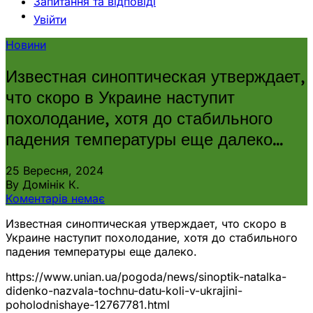
Запитання та відповіді
Увійти
Новини
Известная синоптическая утверждает,
что скоро в Украине наступит
похолодание, хотя до стабильного
падения температуры еще далеко…
25 Вересня, 2024
By Домінік К.
Коментарів немає
Известная синоптическая утверждает, что скоро в
Украине наступит похолодание, хотя до стабильного
падения температуры еще далеко.
https://www.unian.ua/pogoda/news/sinoptik-natalka-
didenko-nazvala-tochnu-datu-koli-v-ukrajini-
poholodnishaye-12767781.html