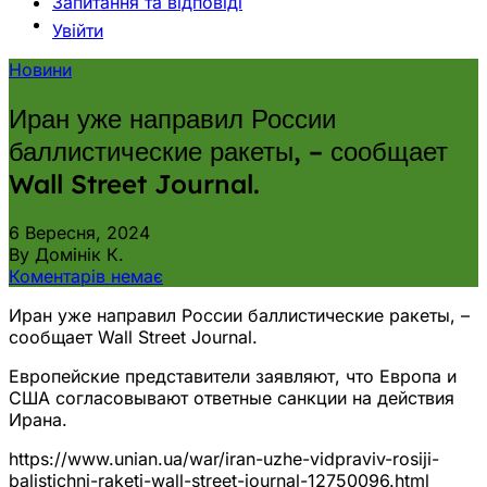
Запитання та відповіді
Увійти
Новини
Иран уже направил России
баллистические ракеты, – сообщает
Wall Street Journal.
6 Вересня, 2024
By Домінік К.
Коментарів немає
Иран уже направил России баллистические ракеты, –
сообщает Wall Street Journal.
Европейские представители заявляют, что Европа и
США согласовывают ответные санкции на действия
Ирана.
https://www.unian.ua/war/iran-uzhe-vidpraviv-rosiji-
balistichni-raketi-wall-street-journal-12750096.html