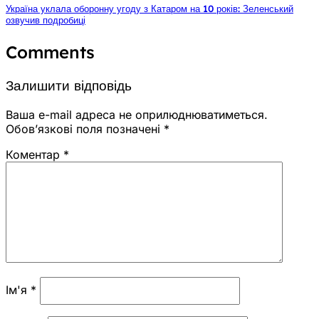
Україна уклала оборонну угоду з Катаром на 10 років: Зеленський
озвучив подробиці
Comments
Залишити відповідь
Ваша e-mail адреса не оприлюднюватиметься.
Обов’язкові поля позначені
*
Коментар
*
Ім'я
*