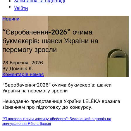
Запитання та відповіді
Увійти
Новини
“Євробачення-2026” очима
букмекерів: шанси України на
перемогу зросли
28 Березня, 2026
By Домінік К.
Коментарів немає
“Євробачення-2026” очима букмекерів: шанси
України на перемогу зросли
Нещодавно представниця України LELÉKA вразила
зізнанням про підготовку до конкурсу.
“Я показав тільки частину айсберга”: Зеленський відповів на
звинувачення Рбіо в брехні