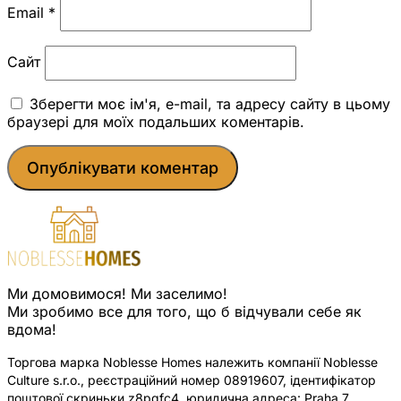
Email
*
Сайт
Зберегти моє ім'я, e-mail, та адресу сайту в цьому
браузері для моїх подальших коментарів.
Ми домовимося! Ми заселимо!
Ми зробимо все для того, що б відчували себе як
вдома!
Торгова марка Noblesse Homes належить компанії Noblesse
Culture s.r.o., реєстраційний номер 08919607, ідентифікатор
поштової скриньки z8pqfc4, юридична адреса: Praha 7,