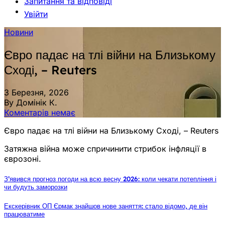
Запитання та відповіді
Увійти
Новини
Євро падає на тлі війни на Близькому
Сході, – Reuters
3 Березня, 2026
By Домінік К.
Коментарів немає
Євро падає на тлі війни на Близькому Сході, – Reuters
Затяжна війна може спричинити стрибок інфляції в
єврозоні.
З’явився прогноз погоди на всю весну 2026: коли чекати потепління і
чи будуть заморозки
Екскерівник ОП Єрмак знайшов нове заняття: стало відомо, де він
працюватиме