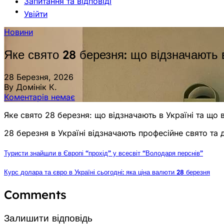
Запитання та відповіді
Увійти
Новини
Яке свято 28 березня: що відзначають в
28 Березня, 2026
By Домінік К.
Коментарів немає
Яке свято 28 березня: що відзначають в Україні та що 
28 березня в Україні відзначають професійне свято та
Туристи знайшли в Європі “прохід” у всесвіт “Володаря перснів”
Курс долара та євро в Україні сьогодні: яка ціна валюти 28 березня
Comments
Залишити відповідь