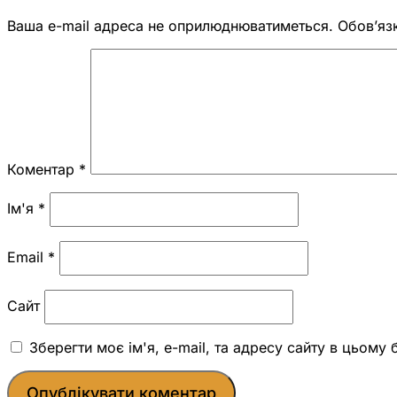
Ваша e-mail адреса не оприлюднюватиметься.
Обов’яз
Коментар
*
Ім'я
*
Email
*
Сайт
Зберегти моє ім'я, e-mail, та адресу сайту в цьому