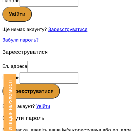
Пароль
Увійти
Ще немає акаунту?
Зареєструватися
Забули пароль?
Зареєструватися
Ел. адреса
Пароль
ЗАМОВИТИ ПІДБІР НЕРУХОМОСТІ
Зареєструватися
Вже є акаунт?
Увійти
Скинути пароль
Будь ласка, введіть ваше ім'я користувача або ел. адр