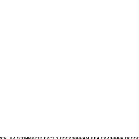
есу, ви отримаєте лист з посиланням для скидання парол