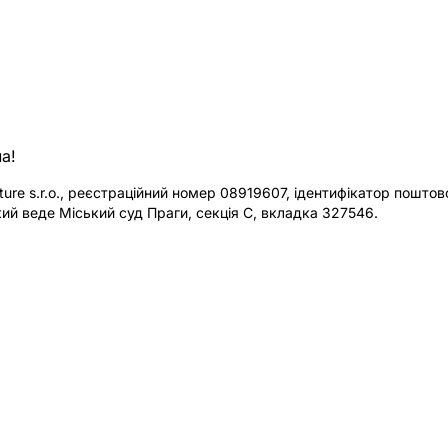
а!
re s.r.o., реєстраційний номер 08919607, ідентифікатор поштової
ий веде Міський суд Праги, секція C, вкладка 327546.