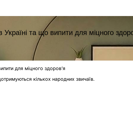
 Україні та що випити для міцного здор
випити для міцного здоров’я
 дотримуються кількох народних звичаїв.