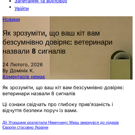
Запитання та відповіді
Увійти
Новини
Як зрозуміти, що ваш кіт вам
безсумнівно довіряє: ветеринари
назвали 8 сигналів
24 Лютого, 2026
By Домінік К.
Коментарів немає
Як зрозуміти, що ваш кіт вам безсумнівно довіряє:
ветеринари назвали 8 сигналів
Ці ознаки свідчать про глибоку прив’язаність і
відчуття безпеки поруч із вами.
Дії Угорщини розлютили Німеччину: Мерц звернувся до лідерів
Європи стосовно України