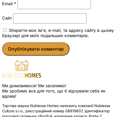
Email
*
Сайт
Зберегти моє ім'я, e-mail, та адресу сайту в цьому
браузері для моїх подальших коментарів.
Ми домовимося! Ми заселимо!
Ми зробимо все для того, що б відчували себе як
вдома!
Торгова марка Noblesse Homes належить компанії Noblesse
Culture s.r.o., реєстраційний номер 08919607, ідентифікатор
поштової скриньки z8pqfc4, юридична адреса: Praha 7,