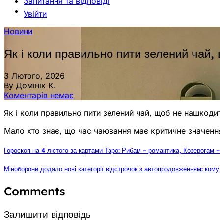
Запитання та відповіді
Увійти
Новини
Як і коли правильно пити зелений чай,
3 Лютого, 2026
By Домінік К.
Коментарів немає
Як і коли правильно пити зелений чай, щоб не нашкоди
Мало хто знає, що час чаювання має критичне значенн
Гороскоп на 4 лютого за картами Таро: Рибам – романтика, Козерогам –
Міноборони додало нові категорії відстрочок з автопродовженням: ком
Comments
Залишити відповідь