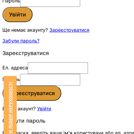
Пароль
Увійти
Ще немає акаунту?
Зареєструватися
Забули пароль?
Зареєструватися
Ел. адреса
Пароль
ЗАМОВИТИ ПІДБІР НЕРУХОМОСТІ
Зареєструватися
Вже є акаунт?
Увійти
Скинути пароль
Будь ласка, введіть ваше ім'я користувача або ел. адр