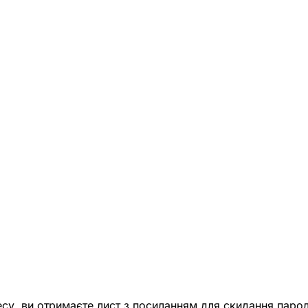
есу, ви отримаєте лист з посиланням для скидання парол