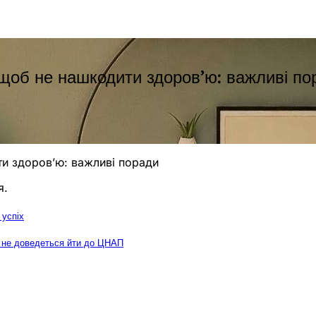
 щоб не нашкодити здоров’ю: важливі по
ти здоров’ю: важливі поради
я.
 успіх
у не доведеться йти до ЦНАП