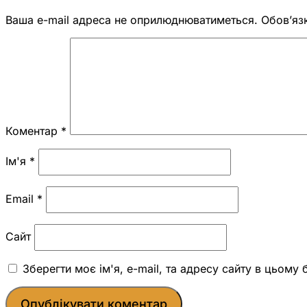
Ваша e-mail адреса не оприлюднюватиметься.
Обов’яз
Коментар
*
Ім'я
*
Email
*
Сайт
Зберегти моє ім'я, e-mail, та адресу сайту в цьому