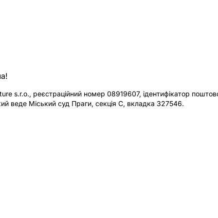
а!
re s.r.o., реєстраційний номер 08919607, ідентифікатор поштової
ий веде Міський суд Праги, секція C, вкладка 327546.