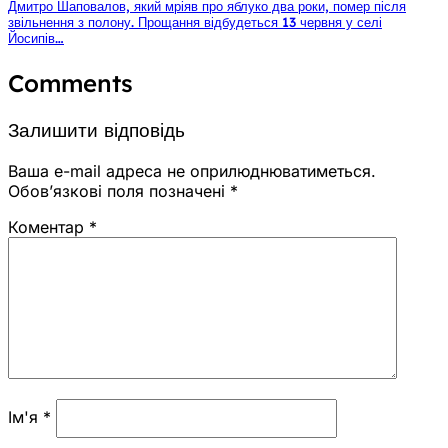
Дмитро Шаповалов, який мріяв про яблуко два роки, помер після
звільнення з полону. Прощання відбудеться 13 червня у селі
Йосипів…
Comments
Залишити відповідь
Ваша e-mail адреса не оприлюднюватиметься.
Обов’язкові поля позначені
*
Коментар
*
Ім'я
*