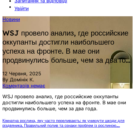
Запитання та відповіді
Увійти
Новини
WSJ провело анализ, где российские
оккупанты достигли наибольшего
успеха на фронте. В мае они
продвинулись больше, чем за два го…
12 Червня, 2025
By Домінік К.
Коментарів немає
WSJ провело анализ, где российские оккупанты
достигли наибольшего успеха на фронте. В мае они
продвинулись больше, чем за два года.
Кімнатна рослина, яку часто переливають: як уникнути шкоди для
різдвяника. Правильний полив та ознаки проблем із рослиною….