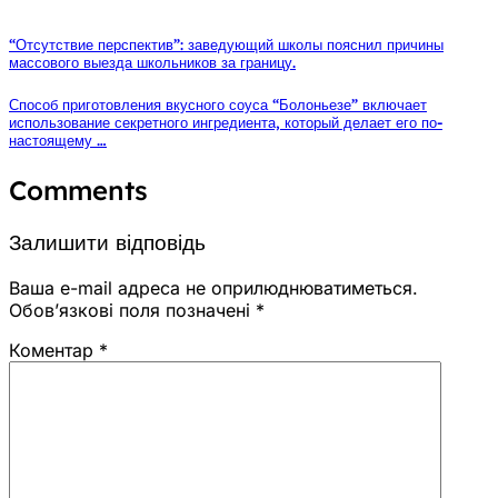
“Отсутствие перспектив”: заведующий школы пояснил причины
массового выезда школьников за границу.
Способ приготовления вкусного соуса “Болоньезе” включает
использование секретного ингредиента, который делает его по-
настоящему …
Comments
Залишити відповідь
Ваша e-mail адреса не оприлюднюватиметься.
Обов’язкові поля позначені
*
Коментар
*