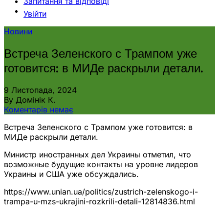
Запитання та відповіді
Увійти
Новини
Встреча Зеленского с Трампом уже
готовится: в МИДе раскрыли детали.
9 Листопада, 2024
By Домінік К.
Коментарів немає
Встреча Зеленского с Трампом уже готовится: в
МИДе раскрыли детали.
Министр иностранных дел Украины отметил, что
возможные будущие контакты на уровне лидеров
Украины и США уже обсуждались.
https://www.unian.ua/politics/zustrich-zelenskogo-i-
trampa-u-mzs-ukrajini-rozkrili-detali-12814836.html