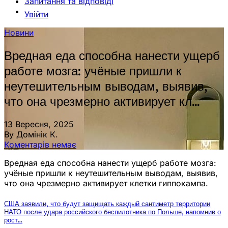
Запитання та відповіді
Увійти
Новини
Вредная еда способна нанести ущерб
работе мозга: учёные пришли к
неутешительным выводам, выявив,
что она чрезмерно активирует кл…
13 Вересня, 2025
By Домінік К.
Коментарів немає
Вредная еда способна нанести ущерб работе мозга:
учёные пришли к неутешительным выводам, выявив,
что она чрезмерно активирует клетки гиппокампа.
США заявили, что будут защищать каждый сантиметр территории
НАТО после удара российского беспилотника по Польше, напомнив о
рост…