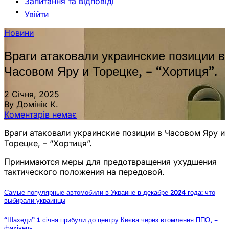
Запитання та відповіді
Увійти
Новини
Враги атаковали украинские позиции в
Часовом Яру и Торецке, – “Хортиця”.
2 Січня, 2025
By Домінік К.
Коментарів немає
Враги атаковали украинские позиции в Часовом Яру и
Торецке, – “Хортиця”.
Принимаются меры для предотвращения ухудшения
тактического положения на передовой.
Самые популярные автомобили в Украине в декабре 2024 года: что
выбирали украинцы
“Шахеди” 1 січня прибули до центру Києва через втомлення ППО, –
фахівець