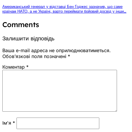
Американський генерал у відставці Бен Годжес зазначив, що саме
країнам НАТО, а не Україні, варто переймати бойовий досвід у інши…
Comments
Залишити відповідь
Ваша e-mail адреса не оприлюднюватиметься.
Обов’язкові поля позначені
*
Коментар
*
Ім'я
*