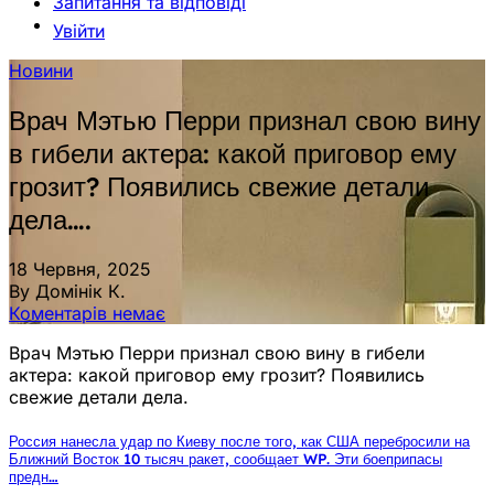
Запитання та відповіді
Увійти
Новини
Врач Мэтью Перри признал свою вину
в гибели актера: какой приговор ему
грозит? Появились свежие детали
дела….
18 Червня, 2025
By Домінік К.
Коментарів немає
Врач Мэтью Перри признал свою вину в гибели
актера: какой приговор ему грозит? Появились
свежие детали дела.
Россия нанесла удар по Киеву после того, как США перебросили на
Ближний Восток 10 тысяч ракет, сообщает WP. Эти боеприпасы
предн…