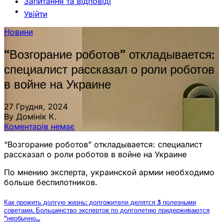
Запитання та відповіді
Увійти
Новини
“Возгорание роботов” откладывается:
специалист рассказал о роли роботов
в войне на Украине
27 Грудня, 2024
By Домінік К.
Коментарів немає
“Возгорание роботов” откладывается: специалист
рассказал о роли роботов в войне на Украине
По мнению эксперта, украинской армии необходимо
больше беспилотников.
Как прожить долгую жизнь: долгожители делятся 3 полезными
советами. Большинство экспертов по долголетию придерживаются
“необычно…