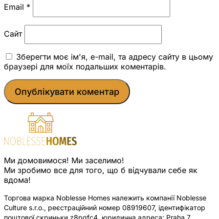
Email
*
Сайт
Зберегти моє ім'я, e-mail, та адресу сайту в цьому
браузері для моїх подальших коментарів.
Ми домовимося! Ми заселимо!
Ми зробимо все для того, що б відчували себе як
вдома!
Торгова марка Noblesse Homes належить компанії Noblesse
Culture s.r.o., реєстраційний номер 08919607, ідентифікатор
поштової скриньки z8pqfc4, юридична адреса: Praha 7,