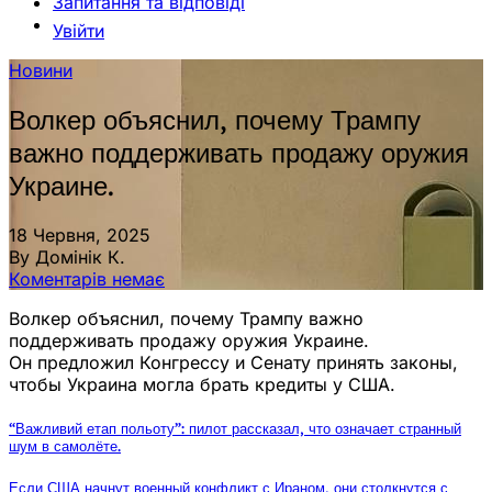
Запитання та відповіді
Увійти
Новини
Волкер объяснил, почему Трампу
важно поддерживать продажу оружия
Украине.
18 Червня, 2025
By Домінік К.
Коментарів немає
Волкер объяснил, почему Трампу важно
поддерживать продажу оружия Украине.
Он предложил Конгрессу и Сенату принять законы,
чтобы Украина могла брать кредиты у США.
“Важливий етап польоту”: пилот рассказал, что означает странный
шум в самолёте.
Если США начнут военный конфликт с Ираном, они столкнутся с