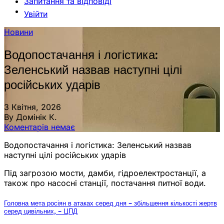
Запитання та відповіді
Увійти
Новини
Водопостачання і логістика:
Зеленський назвав наступні цілі
російських ударів
3 Квітня, 2026
By Домінік К.
Коментарів немає
Водопостачання і логістика: Зеленський назвав
наступні цілі російських ударів
Під загрозою мости, дамби, гідроелектростанції, а
також про насосні станції, постачання питної води.
Головна мета росіян в атаках серед дня – збільшення кількості жертв
серед цивільних, – ЦПД