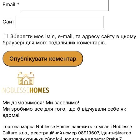
Email
*
Сайт
Зберегти моє ім'я, e-mail, та адресу сайту в цьому
браузері для моїх подальших коментарів.
Ми домовимося! Ми заселимо!
Ми зробимо все для того, що б відчували себе як
вдома!
Торгова марка Noblesse Homes належить компанії Noblesse
Culture s.r.o., реєстраційний номер 08919607, ідентифікатор
поштової скриньки z8pqfc4, юридична адреса: Praha 7,