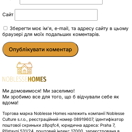
Сайт
Зберегти моє ім'я, e-mail, та адресу сайту в цьому
браузері для моїх подальших коментарів.
Ми домовимося! Ми заселимо!
Ми зробимо все для того, що б відчували себе як
вдома!
Торгова марка Noblesse Homes належить компанії Noblesse
Culture s.r.o., реєстраційний номер 08919607, ідентифікатор
поштової скриньки z8pqfc4, юридична адреса: Praha 7,
Přístavní 531/24, поштовий індекс 17000, зареєстрована в