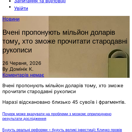
Запитання та відповіді
Увійти
Новини
Вчені пропонують мільйон доларів
тому, хто зможе прочитати стародавні
рукописи
26 Червня, 2026
By Домінік К.
Коментарів немає
Вчені пропонують мільйон доларів тому, хто зможе
прочитати стародавні рукописи
Наразі відскановано близько 45 сувоїв і фрагментів.
Почерк може вказувати на проблеми з мозком: оприлюднено
результати дослідження
Будуть реальні реформи – будуть великі інвестиції: Кличко провів