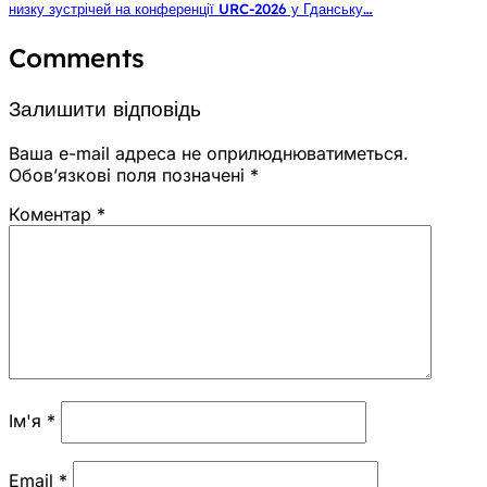
низку зустрічей на конференції URC-2026 у Гданську…
Comments
Залишити відповідь
Ваша e-mail адреса не оприлюднюватиметься.
Обов’язкові поля позначені
*
Коментар
*
Ім'я
*
Email
*