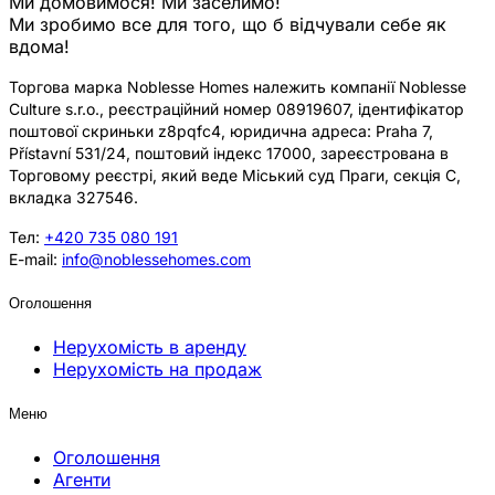
Ми домовимося! Ми заселимо!
Ми зробимо все для того, що б відчували себе як
вдома!
Торгова марка Noblesse Homes належить компанії Noblesse
Culture s.r.o., реєстраційний номер 08919607, ідентифікатор
поштової скриньки z8pqfc4, юридична адреса: Praha 7,
Přístavní 531/24, поштовий індекс 17000, зареєстрована в
Торговому реєстрі, який веде Міський суд Праги, секція C,
вкладка 327546.
Тел:
+420 735 080 191
E-mail:
info@noblessehomes.com
Оголошення
Нерухомість в аренду
Нерухомість на продаж
Меню
Оголошення
Агенти