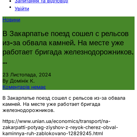
Запитання та відповіді
Увійти
Новини
В Закарпатье поезд сошел с рельсов
из-за обвала камней. На месте уже
работает бригада железнодорожников.
…
23 Листопада, 2024
By Домінік К.
Коментарів немає
В Закарпатье поезд сошел с рельсов из-за обвала
камней. На месте уже работает бригада
железнодорожников.
https://www.unian.ua/economics/transport/na-
zakarpatti-potyag-ziyshov-z-reyok-cherez-obval-
kaminnya-ruh-zablokovano-12829245.html