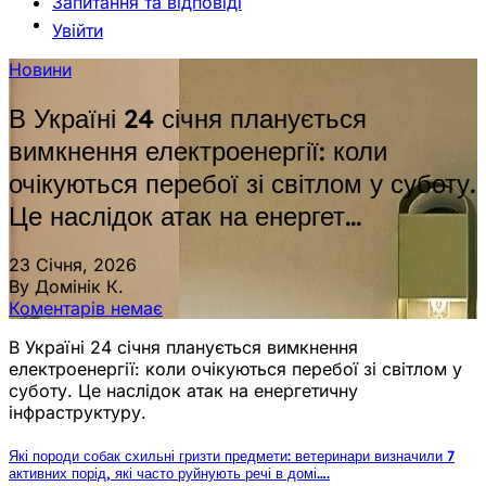
Запитання та відповіді
Увійти
Новини
В Україні 24 січня планується
вимкнення електроенергії: коли
очікуються перебої зі світлом у суботу.
Це наслідок атак на енергет…
23 Січня, 2026
By Домінік К.
Коментарів немає
В Україні 24 січня планується вимкнення
електроенергії: коли очікуються перебої зі світлом у
суботу. Це наслідок атак на енергетичну
інфраструктуру.
Які породи собак схильні гризти предмети: ветеринари визначили 7
активних порід, які часто руйнують речі в домі….