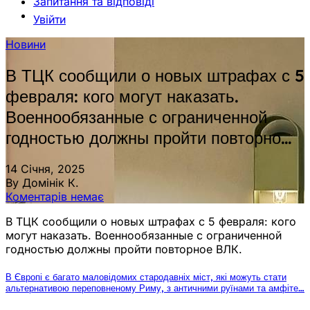
Запитання та відповіді
Увійти
Новини
В ТЦК сообщили о новых штрафах с 5
февраля: кого могут наказать.
Военнообязанные с ограниченной
годностью должны пройти повторно…
14 Січня, 2025
By Домінік К.
Коментарів немає
В ТЦК сообщили о новых штрафах с 5 февраля: кого
могут наказать. Военнообязанные с ограниченной
годностью должны пройти повторное ВЛК.
В Європі є багато маловідомих стародавніх міст, які можуть стати
альтернативою переповненому Риму, з античними руїнами та амфіте…