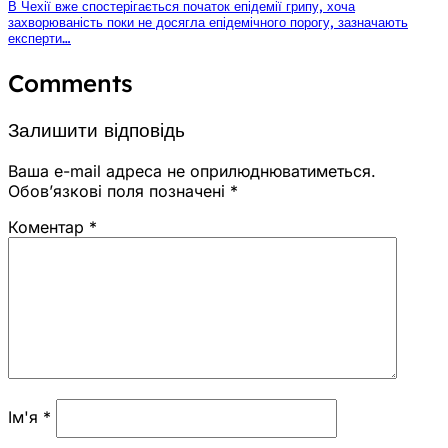
В Чехії вже спостерігається початок епідемії грипу, хоча
захворюваність поки не досягла епідемічного порогу, зазначають
експерти…
Comments
Залишити відповідь
Ваша e-mail адреса не оприлюднюватиметься.
Обов’язкові поля позначені
*
Коментар
*
Ім'я
*