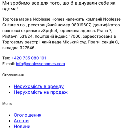
Ми зробимо все для того, що б відчували себе як
вдома!
Торгова марка Noblesse Homes належить компанії Noblesse
Culture s.r.o., реєстраційний номер 08919607, ідентифікатор
поштової скриньки z8pqfc4, юридична адреса: Praha 7,
Přístavní 531/24, поштовий індекс 17000, зареєстрована в
Торговому реєстрі, який веде Міський суд Праги, секція C,
вкладка 327546.
Тел:
+420 735 080 191
E-mail:
info@noblessehomes.com
Оголошення
Нерухомість в аренду
Нерухомість на продаж
Меню
Оголошення
Агенти
Новини