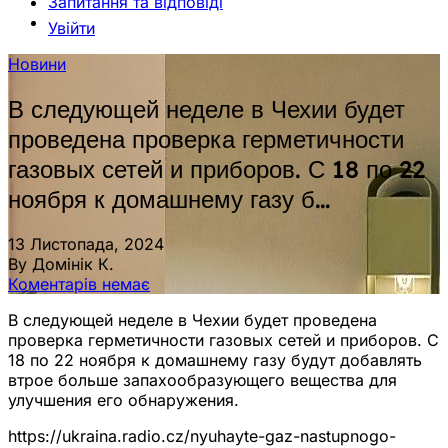
Запитання та відповіді
Увійти
Новини
В следующей неделе в Чехии будет
проведена проверка герметичности
газовых сетей и приборов. С 18 по 22
ноября к домашнему газу б…
13 Листопада, 2024
By Домінік К.
Коментарів немає
В следующей неделе в Чехии будет проведена
проверка герметичности газовых сетей и приборов. С
18 по 22 ноября к домашнему газу будут добавлять
втрое больше запахообразующего вещества для
улучшения его обнаружения.
https://ukraina.radio.cz/nyuhayte-gaz-nastupnogo-