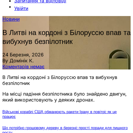
Запитання та відповіді
Увійти
Новини
В Литві на кордоні з Білоруссю впав та
вибухнув безпілотник
24 Березня, 2026
By Домінік К.
Коментарів немає
В Литві на кордоні з Білоруссю впав та вибухнув
безпілотник
На місці падіння безпілотника було знайдено двигун,
який використовують у деяких дронах.
Військові кораблі США обманюють ракети Ірану в повітрі: як це
працює
Що потрібно грошовому дереву в березні: прості поради для пишного
росту