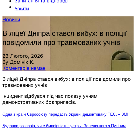
Запитання та відповіді
Увійти
Новини
В ліцеї Дніпра стався вибух: в поліції
повідомили про травмованих учнів
23 Лютого, 2026
By Домінік К.
Коментарів немає
В ліцеї Дніпра стався вибух: в поліції повідомили про
травмованих учнів
Інцидент відбувся під час показу учням
демонстративних боєприпасів.
Одна з країн Євросоюзу передасть Україні демонтовану ТЕС, – ЗМІ
Буданов розповів, чи є ймовірність зустрічі Зеленського з Путіним