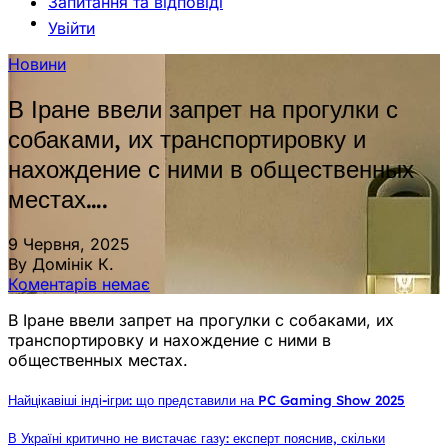
Запитання та відповіді
Увійти
Новини
В Іране ввели запрет на прогулки с
собаками, их транспортировку и
нахождение с ними в общественных
местах….
9 Червня, 2025
By Домінік К.
Коментарів немає
В Іране ввели запрет на прогулки с собаками, их
транспортировку и нахождение с ними в
общественных местах.
Найцікавіші інді-ігри: що представили на PC Gaming Show 2025
В Україні критично не вистачає газу: експерт пояснив, скільки