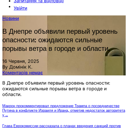
Запитання та відповіді
Увійти
Новини
В Днепре объявили первый уровень
опасности: ожидаются сильные
порывы ветра в городе и области.
16 Червня, 2025
By Домінік К.
Коментарів немає
В Днепре объявили первый уровень опасности:
ожидаются сильные порывы ветра в городе и
области.
Макрон прокомментировал предложение Трампа о посредничестве
Путина в конфликте Израиля и Ирана, отметив недостаток авторитета
у …
Глава Еврокомиссии рассказала о планах введения санкций против