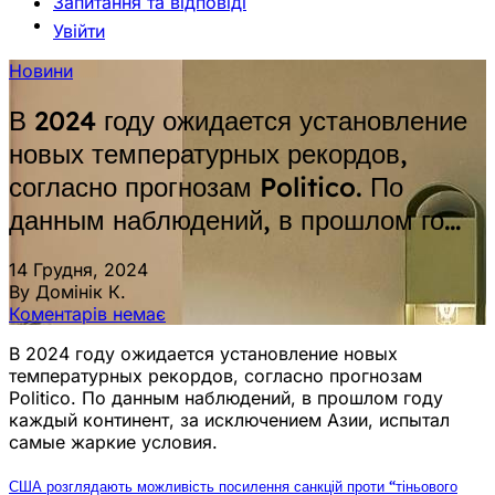
Запитання та відповіді
Увійти
Новини
В 2024 году ожидается установление
новых температурных рекордов,
согласно прогнозам Politico. По
данным наблюдений, в прошлом го…
14 Грудня, 2024
By Домінік К.
Коментарів немає
В 2024 году ожидается установление новых
температурных рекордов, согласно прогнозам
Politico. По данным наблюдений, в прошлом году
каждый континент, за исключением Азии, испытал
самые жаркие условия.
США розглядають можливість посилення санкцій проти “тіньового