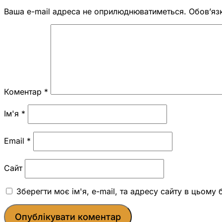
Ваша e-mail адреса не оприлюднюватиметься.
Обов’яз
Коментар
*
Ім'я
*
Email
*
Сайт
Зберегти моє ім'я, e-mail, та адресу сайту в цьому