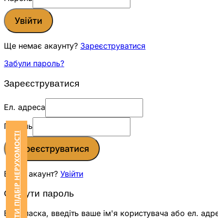
Увійти
Ще немає акаунту?
Зареєструватися
Забули пароль?
Зареєструватися
Ел. адреса
Пароль
ЗАМОВИТИ ПІДБІР НЕРУХОМОСТІ
Зареєструватися
Вже є акаунт?
Увійти
Скинути пароль
Будь ласка, введіть ваше ім'я користувача або ел. адр