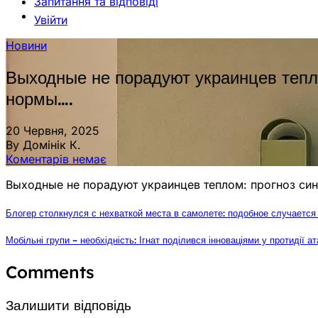
Запитання та відповіді
Увійти
Новини
Выходные не порадуют украинцев тепл
нормы….
20 Червня, 2025
By Домінік К.
Коментарів немає
Выходные не порадуют украинцев теплом: прогноз син
Блогер столкнулся с нехваткой места в самолете: подобное случается 
Мобільні групи – необхідність: Ігнат поділився інноваціями у протидії
Comments
Залишити відповідь