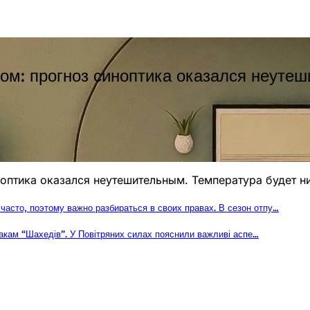
ом: прогноз синоптика оказался неутеш
оптика оказался неутешительным. Температура будет 
часто, поэтому важно разбираться в своих правах. В сезон отпу…
 атакам “Шахедів”. У Повітряних силах пояснили важливі аспе…