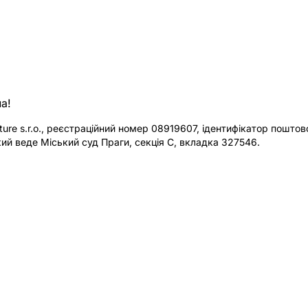
а!
re s.r.o., реєстраційний номер 08919607, ідентифікатор поштової
ий веде Міський суд Праги, секція C, вкладка 327546.