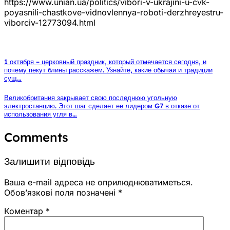
https://www.unian.ua/politics/vibori-v-ukrajini-u-cvk-
poyasnili-chastkove-vidnovlennya-roboti-derzhreyestru-
viborciv-12773094.html
1 октября – церковный праздник, который отмечается сегодня, и
почему пекут блины расскажем. Узнайте, какие обычаи и традиции
сущ…
Великобритания закрывает свою последнюю угольную
электростанцию. Этот шаг сделает ее лидером G7 в отказе от
использования угля в…
Comments
Залишити відповідь
Ваша e-mail адреса не оприлюднюватиметься.
Обов’язкові поля позначені
*
Коментар
*