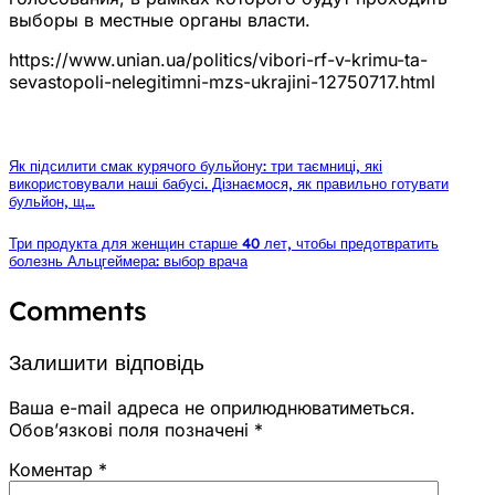
выборы в местные органы власти.
https://www.unian.ua/politics/vibori-rf-v-krimu-ta-
sevastopoli-nelegitimni-mzs-ukrajini-12750717.html
Як підсилити смак курячого бульйону: три таємниці, які
використовували наші бабусі. Дізнаємося, як правильно готувати
бульйон, щ…
Три продукта для женщин старше 40 лет, чтобы предотвратить
болезнь Альцгеймера: выбор врача
Comments
Залишити відповідь
Ваша e-mail адреса не оприлюднюватиметься.
Обов’язкові поля позначені
*
Коментар
*