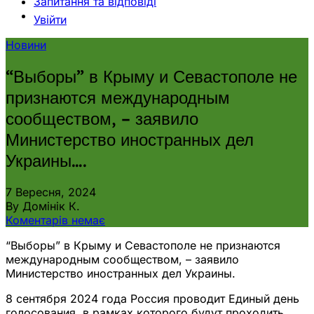
Запитання та відповіді
Увійти
Новини
“Выборы” в Крыму и Севастополе не
признаются международным
сообществом, – заявило
Министерство иностранных дел
Украины….
7 Вересня, 2024
By Домінік К.
Коментарів немає
“Выборы” в Крыму и Севастополе не признаются
международным сообществом, – заявило
Министерство иностранных дел Украины.
8 сентября 2024 года Россия проводит Единый день
голосования, в рамках которого будут проходить