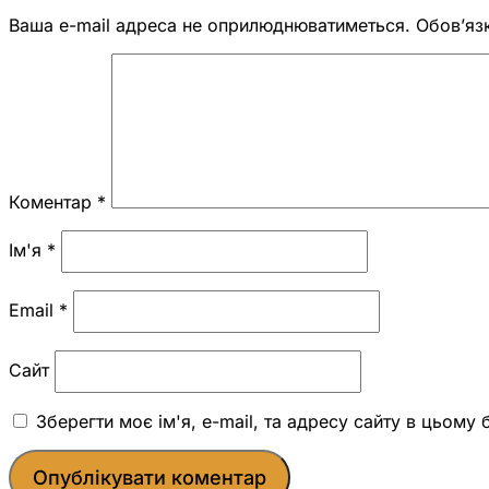
Ваша e-mail адреса не оприлюднюватиметься.
Обов’яз
Коментар
*
Ім'я
*
Email
*
Сайт
Зберегти моє ім'я, e-mail, та адресу сайту в цьому