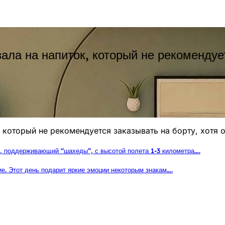
ла на напиток, который не рекомендует
 который не рекомендуется заказывать на борту, хотя 
, поддерживающий “шахеды”, с высотой полета 1-3 километра….
ие. Этот день подарит яркие эмоции некоторым знакам….