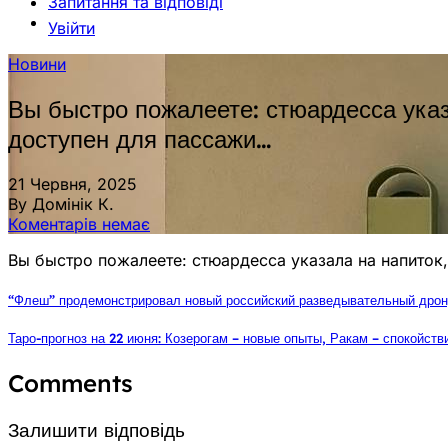
Запитання та відповіді
Увійти
Новини
Вы быстро пожалеете: стюардесса указа
доступен для пассажи…
21 Червня, 2025
By Домінік К.
Коментарів немає
Вы быстро пожалеете: стюардесса указала на напиток,
“Флеш” продемонстрировал новый российский разведывательный дрон
Таро-прогноз на 22 июня: Козерогам – новые опыты, Ракам – спокойств
Comments
Залишити відповідь