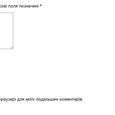
кові поля позначені
*
 браузері для моїх подальших коментарів.