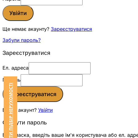
Увійти
Ще немає акаунту?
Зареєструватися
Забули пароль?
Зареєструватися
Ел. адреса
Пароль
ЗАМОВИТИ ПІДБІР НЕРУХОМОСТІ
Зареєструватися
Вже є акаунт?
Увійти
Скинути пароль
Будь ласка, введіть ваше ім'я користувача або ел. адр