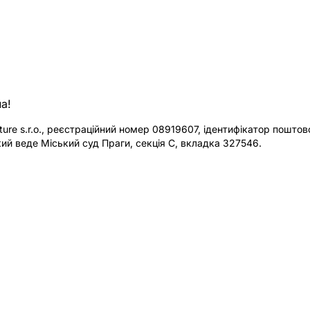
а!
re s.r.o., реєстраційний номер 08919607, ідентифікатор поштової
ий веде Міський суд Праги, секція C, вкладка 327546.