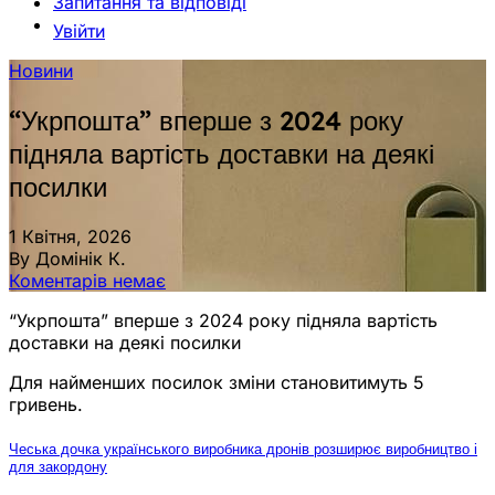
Запитання та відповіді
Увійти
Новини
“Укрпошта” вперше з 2024 року
підняла вартість доставки на деякі
посилки
1 Квітня, 2026
By Домінік К.
Коментарів немає
“Укрпошта” вперше з 2024 року підняла вартість
доставки на деякі посилки
Для найменших посилок зміни становитимуть 5
гривень.
Чеська дочка українського виробника дронів розширює виробництво і
для закордону