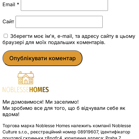
Email
*
Сайт
Зберегти моє ім'я, e-mail, та адресу сайту в цьому
браузері для моїх подальших коментарів.
Ми домовимося! Ми заселимо!
Ми зробимо все для того, що б відчували себе як
вдома!
Торгова марка Noblesse Homes належить компанії Noblesse
Culture s.r.o., реєстраційний номер 08919607, ідентифікатор
поштової скриньки z8pqfc4, юридична адреса: Praha 7,