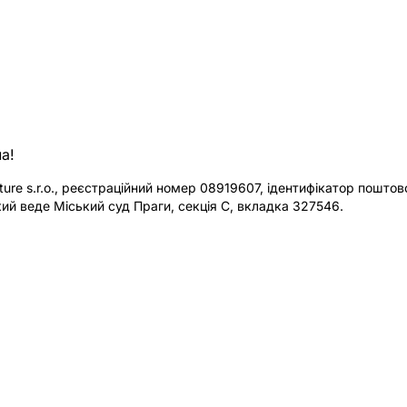
а!
re s.r.o., реєстраційний номер 08919607, ідентифікатор поштової
ий веде Міський суд Праги, секція C, вкладка 327546.