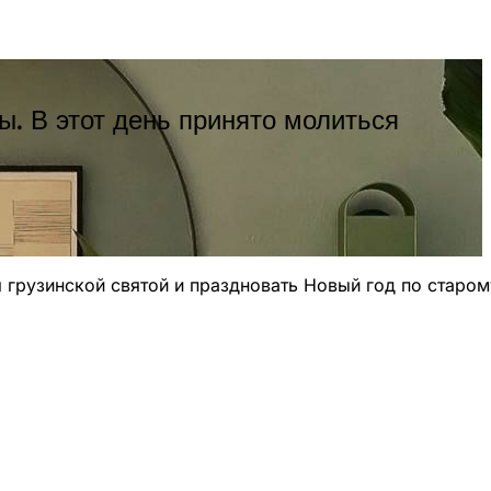
. В этот день принято молиться
 грузинской святой и праздновать Новый год по старом