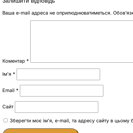
Залишити відповідь
Ваша e-mail адреса не оприлюднюватиметься.
Обов’яз
Коментар
*
Ім'я
*
Email
*
Сайт
Зберегти моє ім'я, e-mail, та адресу сайту в цьому