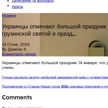
Запитання та відповіді
Увійти
Новини
Украинцы отмечают большой праздник 
грузинской святой и празд…
14 Січня, 2026
By Домінік К.
Коментарів немає
Украинцы отмечают большой праздник 14 января: что 
стилю.
Ученые раскрыли загадку необычной американской рыбы с «отверстие
Поздравления со Старым Новым годом 2026: красивые пожелания и отк
Comments