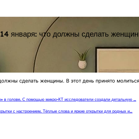
14 января: что должны сделать женщины
должны сделать женщины. В этот день принято молиться
м» в голове. С помощью микро-КТ исследователи создали детальную …
рытки с настроением. Тёплые слова и яркие открытки для родных и…