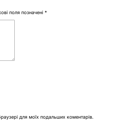
кові поля позначені
*
 браузері для моїх подальших коментарів.