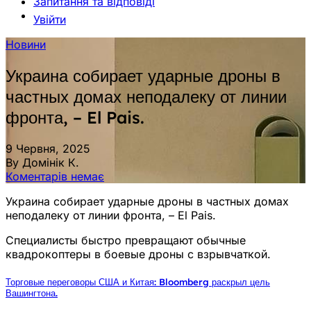
Запитання та відповіді
Увійти
Новини
Украина собирает ударные дроны в
частных домах неподалеку от линии
фронта, – El Pais.
9 Червня, 2025
By Домінік К.
Коментарів немає
Украина собирает ударные дроны в частных домах
неподалеку от линии фронта, – El Pais.
Специалисты быстро превращают обычные
квадрокоптеры в боевые дроны с взрывчаткой.
Торговые переговоры США и Китая: Bloomberg раскрыл цель
Вашингтона.