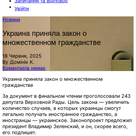
Запитання та відповіді
Увійти
Новини
Украина приняла закон о
множественном гражданстве
18 Червня, 2025
By Домінік К.
Коментарів немає
Украина приняла закон о множественном
гражданстве
За документ в финальном чтении проголосовали 243
депутата Верховной Рады. Цель закона — увеличить
количество случаев, в которых украинцы смогут
легально получать иностранное гражданство, а
иностранцы — украинское. Законопроект предложил
президент Владимир Зеленский, и он, скорее всего,
его подпишет.