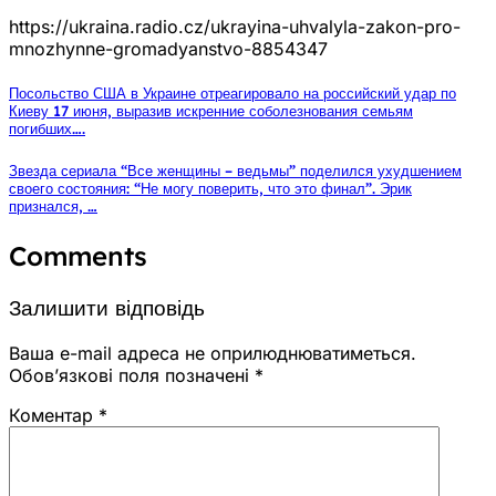
https://ukraina.radio.cz/ukrayina-uhvalyla-zakon-pro-
mnozhynne-gromadyanstvo-8854347
Посольство США в Украине отреагировало на российский удар по
Киеву 17 июня, выразив искренние соболезнования семьям
погибших….
Звезда сериала “Все женщины – ведьмы” поделился ухудшением
своего состояния: “Не могу поверить, что это финал”. Эрик
признался, …
Comments
Залишити відповідь
Ваша e-mail адреса не оприлюднюватиметься.
Обов’язкові поля позначені
*
Коментар
*