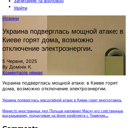
Запитання та відповіді
Увійти
Новини
Украина подверглась мощной атаке: в
Киеве горят дома, возможно
отключение электроэнергии.
5 Червня, 2025
By Домінік К.
Коментарів немає
Украина подверглась мощной атаке: в Киеве горят
дома, возможно отключение электроэнергии.
Украина подверглась масштабной атаке: в Киеве горит многоэтажка.
Министр иностранных дел Польши напомнил Маску его собственные
высказывания, подшучивая на фоне конфликта с Трампом….