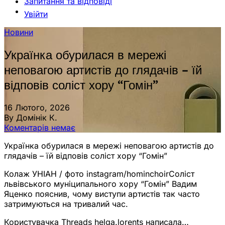
Запитання та відповіді
Увійти
Новини
Українка обурилася в мережі
неповагою артистів до глядачів – їй
відповів соліст хору “Гомін”
16 Лютого, 2026
By Домінік К.
Коментарів немає
Українка обурилася в мережі неповагою артистів до
глядачів – їй відповів соліст хору “Гомін”
Колаж УНІАН / фото instagram/hominchoirСоліст
львівського муніципального хору “Гомін” Вадим
Яценко пояснив, чому виступи артистів так часто
затримуються на тривалий час.
Користувачка Threads helga.lorents написала…