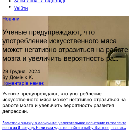
Запитання та відповіді
Увійти
Новини
Ученые предупреждают, что
употребление искусственного мяса
может негативно отразиться на работе
мозга и увеличить вероятность ра…
29 Грудня, 2024
By Домінік К.
Коментарів немає
Ученые предупреждают, что употребление
искусственного мяса может негативно отразиться на
работе мозга и увеличить вероятность развития
депрессии.
Заметили ошибку в лабиринте: увлекательное испытание интеллекта
всего за 5 секунд. Если вам удастся найти ошибку быстрее, значит…