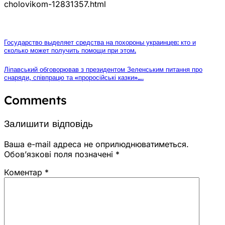
cholovikom-12831357.html
Государство выделяет средства на похороны украинцев: кто и
сколько может получить помощи при этом.
Ліпавський обговорював з президентом Зеленським питання про
снаряди, співпрацю та «проросійські казки»….
Comments
Залишити відповідь
Ваша e-mail адреса не оприлюднюватиметься.
Обов’язкові поля позначені
*
Коментар
*