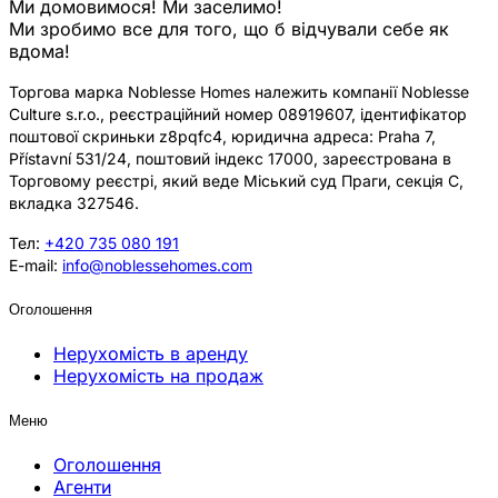
Ми домовимося! Ми заселимо!
Ми зробимо все для того, що б відчували себе як
вдома!
Торгова марка Noblesse Homes належить компанії Noblesse
Culture s.r.o., реєстраційний номер 08919607, ідентифікатор
поштової скриньки z8pqfc4, юридична адреса: Praha 7,
Přístavní 531/24, поштовий індекс 17000, зареєстрована в
Торговому реєстрі, який веде Міський суд Праги, секція C,
вкладка 327546.
Тел:
+420 735 080 191
E-mail:
info@noblessehomes.com
Оголошення
Нерухомість в аренду
Нерухомість на продаж
Меню
Оголошення
Агенти