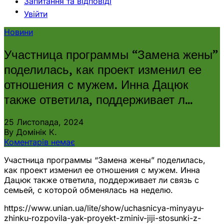
Запитання та відповіді
Увійти
Новини
Участница программы “Замена жены”
поделилась, как проект изменил ее
отношения с мужем. Инна Дацюк
также ответила, поддерживает л…
25 Листопада, 2024
By Домінік К.
Коментарів немає
Участница программы “Замена жены” поделилась,
как проект изменил ее отношения с мужем. Инна
Дацюк также ответила, поддерживает ли связь с
семьей, с которой обменялась на неделю.
https://www.unian.ua/lite/show/uchasnicya-minyayu-
zhinku-rozpovila-yak-proyekt-zminiv-jiji-stosunki-z-