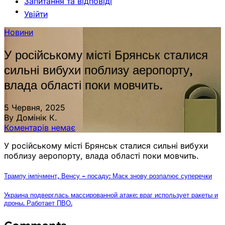
Запитання та відповіді
Увійти
Новини
У російському місті Брянськ сталися
сильні вибухи поблизу аеропорту,
влада області поки мовчить.
5 Червня, 2025
By Домінік К.
Коментарів немає
У російському місті Брянськ сталися сильні вибухи
поблизу аеропорту, влада області поки мовчить.
Трампу імпічмент, Венсу – посаду: Маск знову розпалює суперечки
Украина подверглась массированной атаке: враг использует ракеты и
дроны. Работает ПВО.