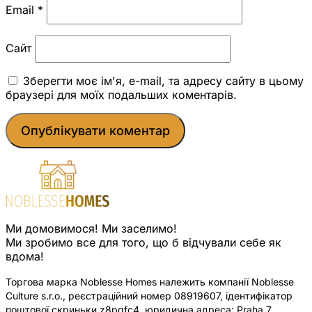
Email
*
Сайт
Зберегти моє ім'я, e-mail, та адресу сайту в цьому
браузері для моїх подальших коментарів.
Ми домовимося! Ми заселимо!
Ми зробимо все для того, що б відчували себе як
вдома!
Торгова марка Noblesse Homes належить компанії Noblesse
Culture s.r.o., реєстраційний номер 08919607, ідентифікатор
поштової скриньки z8pqfc4, юридична адреса: Praha 7,