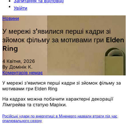
Запитання та відповіді
Увійти
Новини
У мережі з’явилися перші кадри зі
зйомок фільму за мотивами гри Elden
Ring
4 Квітня, 2026
By Домінік К.
Коментарів немає
У мережі з’явилися перші кадри зі зйомок фільму за
мотивами гри Elden Ring
На кадрах можна побачити характерні декорації
Лімгрейва та статую Маріки.
Російські удари по енергетиці: в Міненерго назвали втрати під час
опалювального сезону