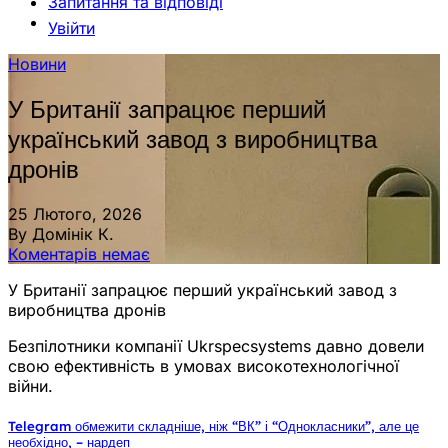
Запитання та відповіді
Увійти
Новини
У Британії запрацює перший
український завод з виробництва
дронів
25 Лютого, 2026
By Домінік К.
Коментарів немає
У Британії запрацює перший український завод з
виробництва дронів
Безпілотники компанії Ukrspecsystems давно довели
свою ефективність в умовах високотехнологічної
війни.
Telegram обмежити складніше, ніж “ВК” і “Однокласники”, але це
необхідно, – нардеп