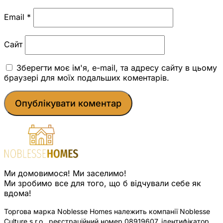
Email
*
Сайт
Зберегти моє ім'я, e-mail, та адресу сайту в цьому
браузері для моїх подальших коментарів.
Ми домовимося! Ми заселимо!
Ми зробимо все для того, що б відчували себе як
вдома!
Торгова марка Noblesse Homes належить компанії Noblesse
Culture s.r.o., реєстраційний номер 08919607, ідентифікатор